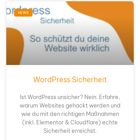
NEWS
Word­Press Sicher­heit
Ist Word­Press unsi­cher? Nein. Erfah­re,
war­um Web­sites gehackt wer­den und
wie du mit den rich­ti­gen Maß­nah­men
(inkl. Ele­men­tor & Cloud­fla­re) ech­te
Sicher­heit erreichst.