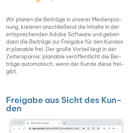
Wir pla­nen die Bei­trä­ge in unse­rer Medi­en­pla­
nung, kre­ieren anschlie­ßend die Inhal­te in der
ent­spre­chen­den Ado­be Soft­ware und geben
dann die Bei­trä­ge zur Frei­ga­be für den Kun­den
in planable frei. Der gro­ße Vor­teil liegt in der
Zeit­er­spar­nis: planable ver­öf­fent­licht die Bei­
trä­ge auto­ma­tisch, wenn der Kun­de die­se frei­
gibt.
Frei­ga­be aus Sicht des Kun­
den