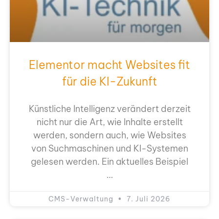
Ele­men­tor macht Web­sites fit
für die KI-Zukunft
Künst­li­che Intel­li­genz ver­än­dert der­zeit
nicht nur die Art, wie Inhal­te erstellt
wer­den, son­dern auch, wie Web­sites
von Such­ma­schi­nen und KI-Sys­­te­­men
gele­sen wer­den. Ein aktu­el­les Bei­spiel
…
CMS-Ver­wal­tung
7. Juli 2026