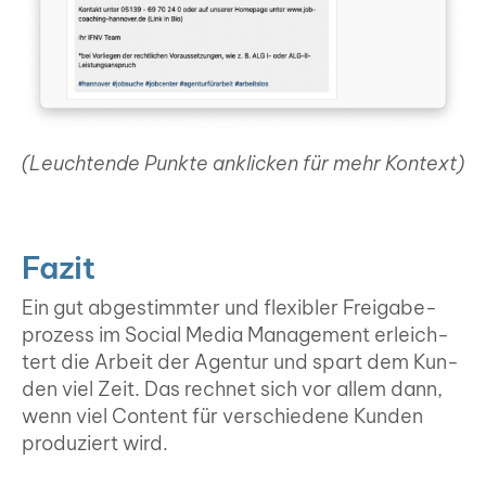
(Leuch­ten­de Punk­te ankli­cken für mehr Kon­text)
Fazit
Ein gut abge­stimm­ter und fle­xi­bler Frei­ga­be­
pro­zess im Social Media Manage­ment erleich­
tert die Arbeit der Agen­tur und spart dem Kun­
den viel Zeit. Das rech­net sich vor allem dann,
wenn viel Con­tent für ver­schie­de­ne Kun­den
pro­du­ziert wird.