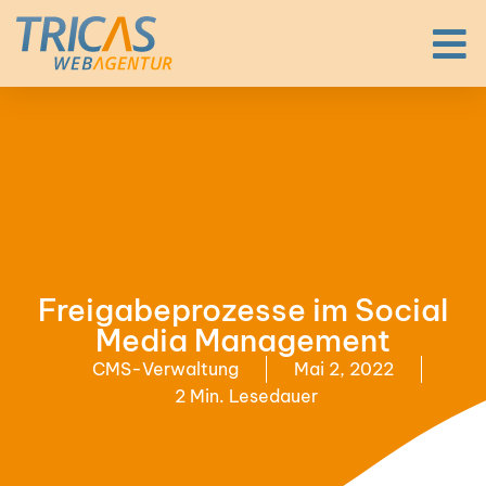
Frei­ga­be­pro­zes­se im Social
Media Manage­ment
CMS-Ver­wal­tung
Mai 2, 2022
2 Min. Lese­dau­er