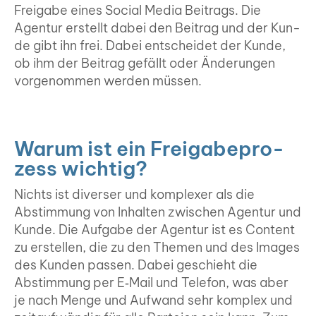
Frei­ga­be eines Social Media Bei­trags. Die
Agen­tur erstellt dabei den Bei­trag und der Kun­
de gibt ihn frei. Dabei ent­schei­det der Kun­de,
ob ihm der Bei­trag gefällt oder Ände­run­gen
vor­ge­nom­men wer­den müs­sen.
War­um ist ein Frei­ga­be­pro­
zess wich­tig?
Nichts ist diver­ser und kom­ple­xer als die
Abstim­mung von Inhal­ten zwi­schen Agen­tur und
Kun­de. Die Auf­ga­be der Agen­tur ist es Con­tent
zu erstel­len, die zu den The­men und des Images
des Kun­den pas­sen. Dabei geschieht die
Abstim­mung per E‑Mail und Tele­fon, was aber
je nach Men­ge und Auf­wand sehr kom­plex und