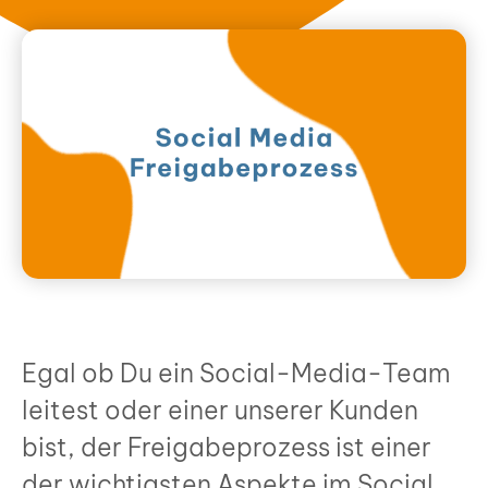
Egal ob Du ein Social-Media-Team
lei­test oder einer unse­rer Kun­den
bist, der Frei­ga­be­pro­zess ist einer
der wich­tigs­ten Aspek­te im Social