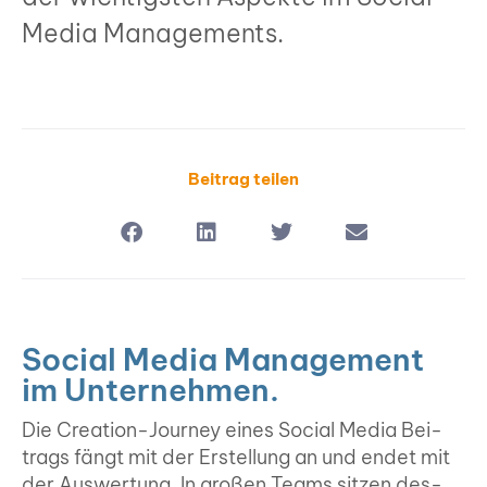
Media Manage­ments.
Bei­trag tei­len
Social Media Manage­ment
im Unter­neh­men.
Die Crea­ti­on-Jour­ney eines Social Media Bei­
trags fängt mit der Erstel­lung an und endet mit
der Aus­wer­tung. In gro­ßen Teams sit­zen des­