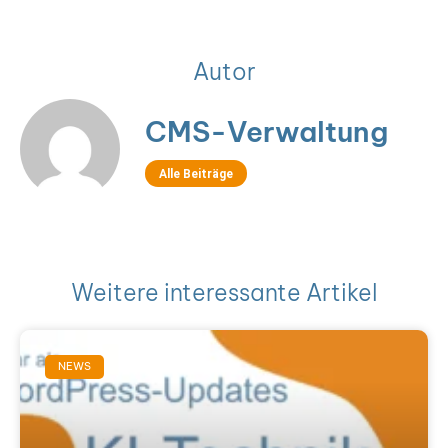
Autor
CMS-Ver­wal­tung
Alle Bei­trä­ge
Wei­te­re inter­es­san­te Arti­kel
NEWS