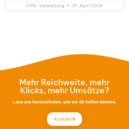
CMS-Ver­wal­tung
21. April 2026
Mehr Reich­wei­te, mehr
Klicks, mehr Umsät­ze?
Lass uns her­aus­fin­den, wie wir dir hel­fen kön­nen.
Kon­takt