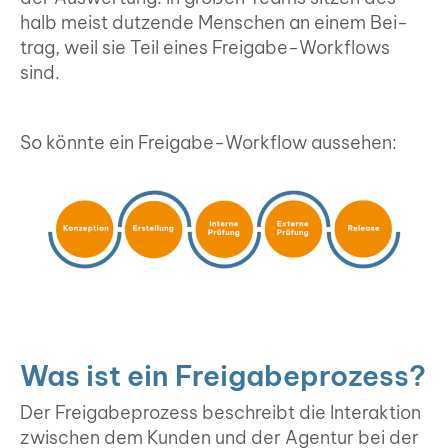
halb meist dut­zen­de Men­schen an einem Bei­
trag, weil sie Teil eines Frei­ga­be-Work­flows
sind.
So könn­te ein Frei­ga­be-Work­flow aus­se­hen:
Was ist ein Frei­ga­be­pro­zess?
Der Frei­ga­be­pro­zess beschreibt die Inter­ak­ti­on
zwi­schen dem Kun­den und der Agen­tur bei der