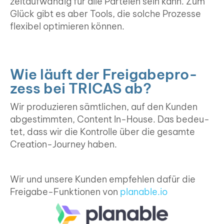
zeit­auf­wän­dig für alle Par­tei­en sein kann. Zum
Glück gibt es aber Tools, die sol­che Pro­zes­se
fle­xi­bel opti­mie­ren kön­nen.
Wie läuft der Frei­ga­be­pro­
zess bei TRICAS ab?
Wir pro­du­zie­ren sämt­li­chen, auf den Kun­den
abge­stimm­ten, Con­tent In-House. Das bedeu­
tet, dass wir die Kon­trol­le über die gesam­te
Crea­ti­on-Jour­ney haben.
Wir und unse­re Kun­den emp­feh­len dafür die
Frei­ga­be-Funk­tio­nen von
planable.io