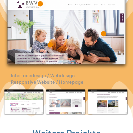
Inter­face­de­sign / Web­de­sign
Respon­si­ve Web­site / Home­page