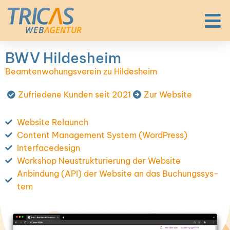
BWV Hil­des­heim
Beam­ten­wo­hungs­ver­ein zu Hil­des­heim
Zufrie­de­ne Kun­den seit 2021
Zur Web­site
Web­site Relaunch
Con­tent Manage­ment Sys­tem (Word­Press)
Inter­face­de­sign
Work­shop Neu­struk­tu­rie­rung der Web­site
Anbin­dung (API) der Web­site an das Buchungs­sys­
tem